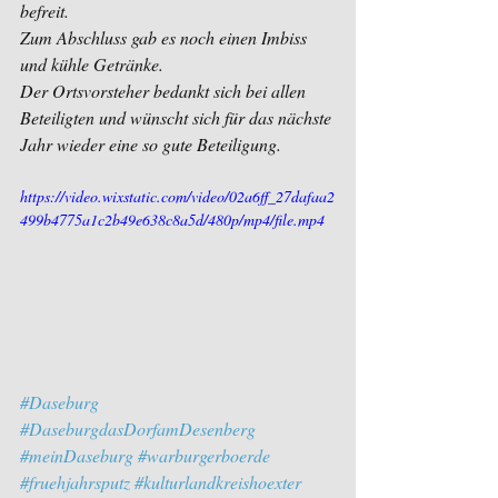
befreit.
Zum Abschluss gab es noch einen Imbiss 
und kühle Getränke.
Der Ortsvorsteher bedankt sich bei allen 
Beteiligten und wünscht sich für das nächste 
Jahr wieder eine so gute Beteiligung.
https://video.wixstatic.com/video/02a6ff_27dafaa2
499b4775a1c2b49e638c8a5d/480p/mp4/file.mp4
#Daseburg
#DaseburgdasDorfamDesenberg
#meinDaseburg
#warburgerboerde
#fruehjahrsputz
#kulturlandkreishoexter