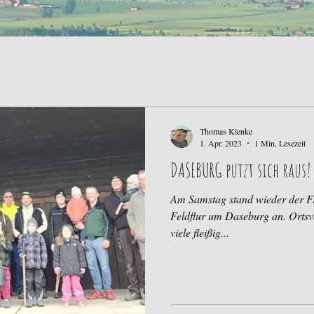
Thomas Klenke
1. Apr. 2023
1 Min. Lesezeit
DASEBURG putzt sich raus!
Am Samstag stand wieder der F
Feldflur um Daseburg an. Orts
viele fleißig...