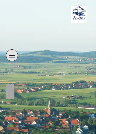
Daseburg
- Das Dorf am Desenberg -
Backstube Reineke
In
der
Mittelstraße