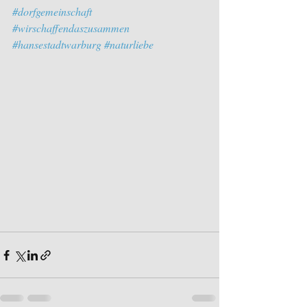
#dorfgemeinschaft
#wirschaffendaszusammen
#hansestadtwarburg
#naturliebe