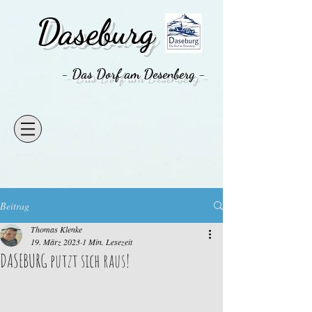
Daseburg
- Das Dorf am Desenberg -
Beitrag
Thomas Klenke
19. März 2023
1 Min. Lesezeit
DASEBURG putzt sich raus!