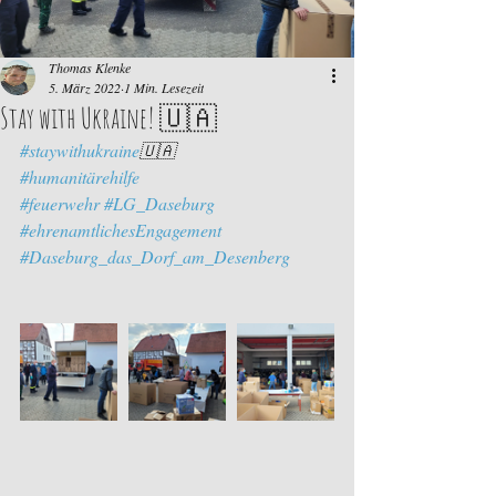
Thomas Klenke
5. März 2022
1 Min. Lesezeit
Stay with Ukraine! 🇺🇦
#staywithukraine
🇺🇦
#humanitärehilfe
#feuerwehr
#LG_Daseburg
#ehrenamtlichesEngagement
#Daseburg_das_Dorf_am_Desenberg