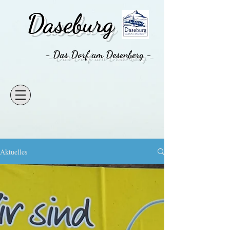
Daseburg
- Das Dorf am Desenberg -
Aktuelles