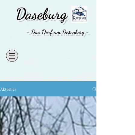
Daseburg
- Das Dorf am Desenberg -
Aktuelles