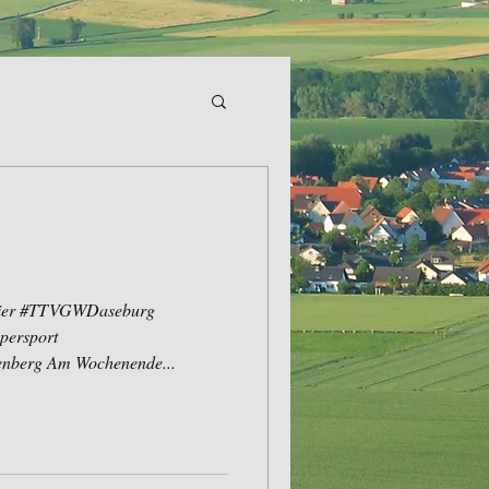
rnier #TTVGWDaseburg
persport
nberg Am Wochenende...