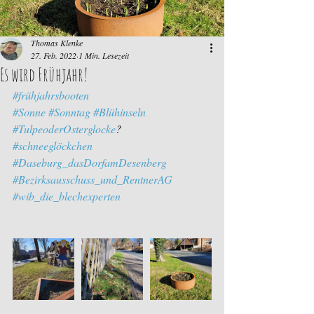
Thomas Klenke
27. Feb. 2022
1 Min. Lesezeit
Es wird Frühjahr!
#frühjahrsbooten
#Sonne
#Sonntag
#Blühinseln
#TulpeoderOsterglocke
?
#schneeglöckchen
#Daseburg_dasDorfamDesenberg
#Bezirksausschuss_und_RentnerAG
#wib_die_blechexperten